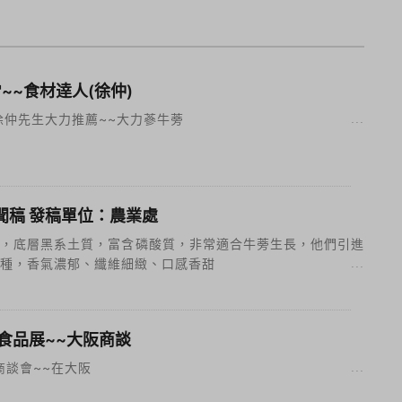
~~食材逹人(徐仲)
徐仲先生大力推薦~~大力蔘牛蒡
聞稿 發稿單位：農業處
壤，底層黑系土質，富含磷酸質，非常適合牛蒡生長，他們引進
種，香氣濃郁、纖維細緻、口感香甜
京食品展~~大阪商談
商談會~~在大阪